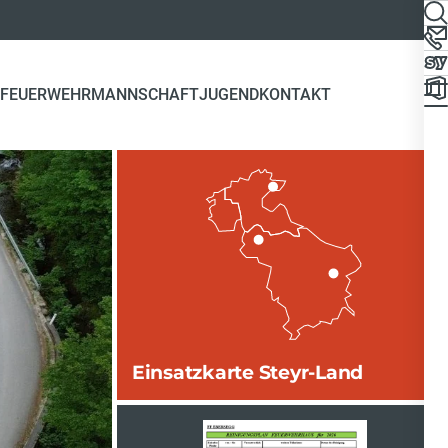
FEUERWEHR
MANNSCHAFT
JUGEND
KONTAKT
Einsatzkarte Steyr-Land