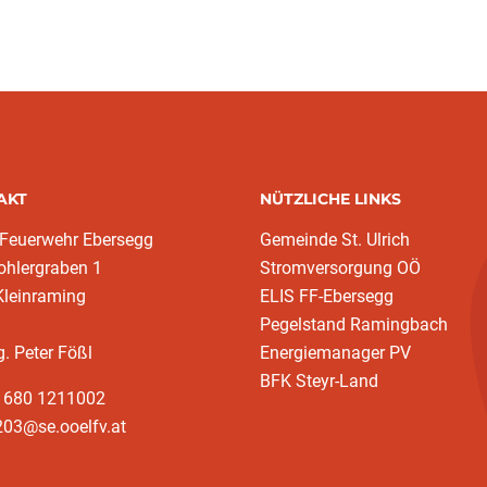
AKT
NÜTZLICHE LINKS
 Feuerwehr Ebersegg
Gemeinde St. Ulrich
ohlergraben 1
Stromversorgung OÖ
Kleinraming
ELIS FF-Ebersegg
Pegelstand Ramingbach
g. Peter Fößl
Energiemanager PV
BFK Steyr-Land
3 680 1211002
203@se.ooelfv.at