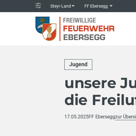
Steyr-Land
FF Ebersegg
Jugend
unsere Ju
die Freil
17.05.2025
FF Ebersegg
zur Übers