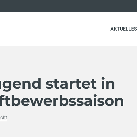
AKTUELLES
gend startet in
uftbewerbssaison
icht